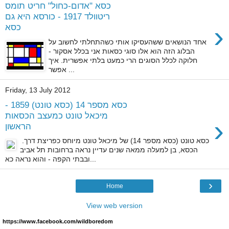
כסא "אדום-כחול" חריט תומס
ריטוולד 1917 - כורסא היא גם
›
כסא
אחד הנושאים ששהעסיקו אותי כשהתחלתי לחשוב על
הבלוג הזה הוא אלו סוגי כסאות אני בכלל אסקור -
חלוקה לכלל הסוגים הרי כמעט בלתי אפשרית. איך
אפשר ...
Friday, 13 July 2012
כסא מספר 14 (כסא טונט) 1859 -
מיכאל טונט כמעצב הכסאות
›
הראשון
כסא טונט (כסא מספר 14) של מיכאל טונט מיוחס כפריצת דרך.
הכסא, בן למעלה ממאה שנים עדיין נראה ברחובות תל אביב
ובבתי הקפה - והוא נראה כא...
›
Home
View web version
https://www.facebook.com/wildboredom