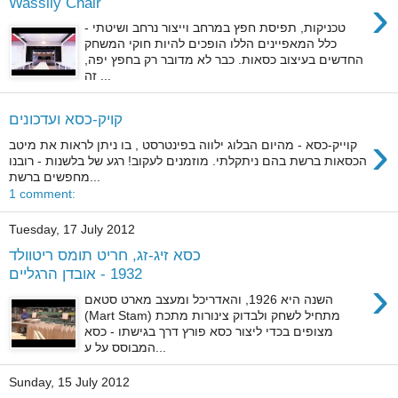
›
Wassily Chair
טכניקות, תפיסת חפץ במרחב וייצור נרחב ושיטתי -
כלל המאפיינים הללו הופכים להיות חוקי המשחק
החדשים בעיצוב כסאות. כבר לא מדובר רק בחפץ יפה,
זה ...
קויק-כסא ועדכונים
›
קוייק-כסא - מהיום הבלוג ילווה בפינטרסט , בו ניתן לראות את מיטב
הכסאות ברשת בהם ניתקלתי. מוזמנים לעקוב! רגע של בלשנות - רובנו
מחפשים ברשת...
1 comment:
Tuesday, 17 July 2012
כסא זיג-זג, חריט תומס ריטוולד
1932 - אובדן הרגליים
›
השנה היא 1926, והאדריכל ומעצב מארט סטאם
(Mart Stam) מתחיל לשחק ולבדוק צינורות מתכת
מצופים בכדי ליצור כסא פורץ דרך בגישתו - כסא
המבוסס על ע...
Sunday, 15 July 2012